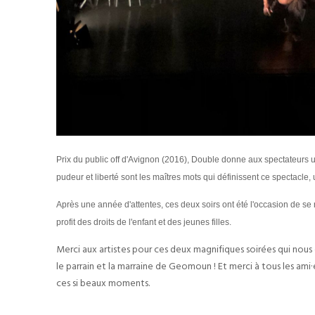
Prix du public off d'Avignon (2016),
Double donne aux spectateurs un
pudeur et liberté sont les maîtres mots qui définissent ce spectacl
Après une année d'attentes, ces deux soirs ont été l'occasion de se
profit des droits de l'enfant et des jeunes filles.
Merci aux artistes pour ces deux magnifiques soirées qui nous
le parrain et la marraine de Geomoun ! Et merci à tous les a
ces si beaux moments.