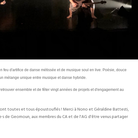
 feu d'artifice de danse métissée et de musique soul en live. Poésie, douce
e, un mélange unique entre musique et danse hybride.
 retrouver ensemble et de fêter vingt années de projets et d'engagement au
 ont toutes et tous époustouflés ! Merci à Nono et Géraldine Battesti,
mi·e·s de Geomoun, aux membres du CA et de l'AG d'être venus partager