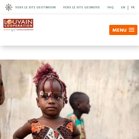
|
VERS LE SITE GEOTIMOUN
VERS LE SITE GEOMOVE
FAQ
EN
FR
MENU