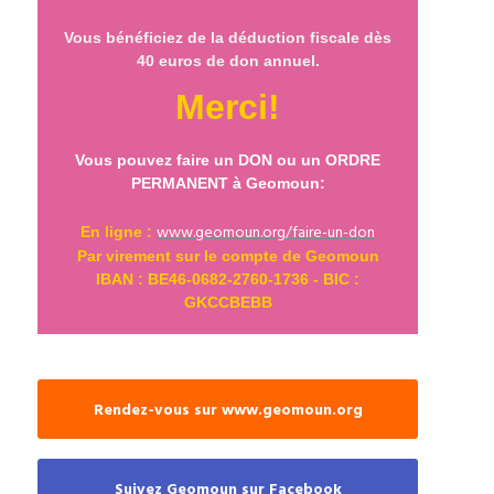
Vous bénéficiez de la déduction fiscale dès
40 euros de don annuel.
Merci!
Vous pouvez faire un DON ou un ORDRE
PERMANENT à Geomoun:
www.geomoun.org/faire-un-don
En ligne :
Par virement sur le compte de Geomoun
IBAN : BE46-0682-2760-1736 - BIC :
GKCCBEBB
Rendez-vous sur www.geomoun.org
Suivez Geomoun sur Facebook