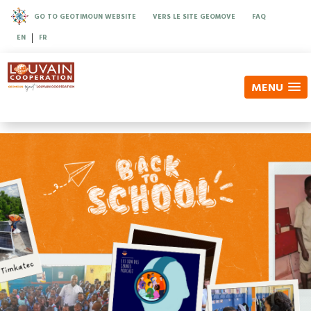
GO TO GEOTIMOUN WEBSITE
VERS LE SITE GEOMOVE
FAQ
|
EN
FR
MENU