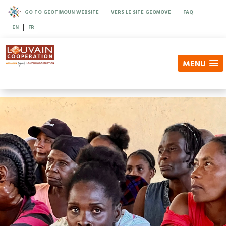
GO TO GEOTIMOUN WEBSITE
VERS LE SITE GEOMOVE
FAQ
|
EN
FR
MENU